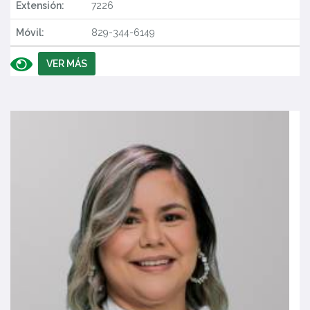
Extensión:
7226
Móvil:
829-344-6149
VER MÁS