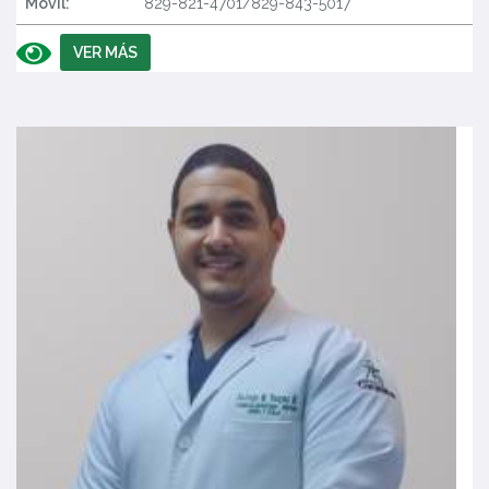
Móvil:
829-821-4701/829-843-5017
VER MÁS